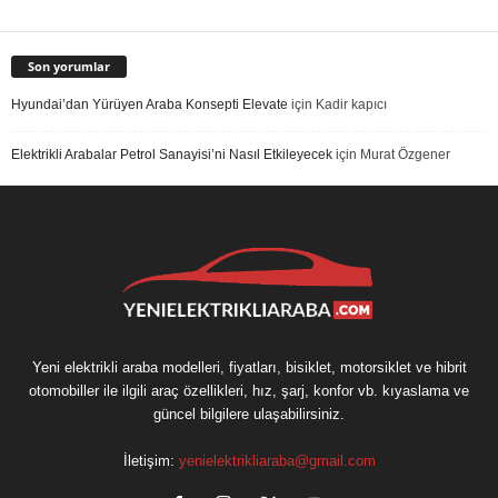
Son yorumlar
Hyundai’dan Yürüyen Araba Konsepti Elevate
için
Kadir kapıcı
Elektrikli Arabalar Petrol Sanayisi’ni Nasıl Etkileyecek
için
Murat Özgener
Yeni elektrikli araba modelleri, fiyatları, bisiklet, motorsiklet ve hibrit
otomobiller ile ilgili araç özellikleri, hız, şarj, konfor vb. kıyaslama ve
güncel bilgilere ulaşabilirsiniz.
İletişim:
yenielektrikliaraba@gmail.com