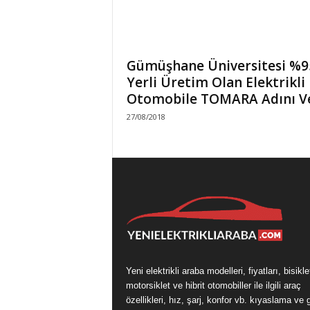
Gümüşhane Üniversitesi %95
Yerli Üretim Olan Elektrikli
Otomobile TOMARA Adını V
27/08/2018
Yeni elektrikli araba modelleri, fiyatları, bisikle
motorsiklet ve hibrit otomobiller ile ilgili araç
özellikleri, hız, şarj, konfor vb. kıyaslama ve 