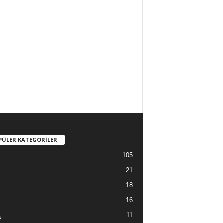
PÜLER KATEGORİLER
105
21
18
16
11
a