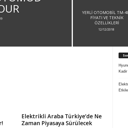
OUR
YERLI OTOMOBIL TM-4
FIYATI VE TEKNIK
19
ÖZELLIKLERI
12/12/2018
So
Hyund
Kadir
Elektr
Etkil
Elektrikli Araba Türkiye’de Ne
r!
Zaman Piyasaya Sürülecek