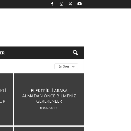
ER
En Son
KLI
ELEKTRIKLI ARABA
ALMADAN ÖNCE BILMENIZ
YOR
GEREKENLER
03/02/2019