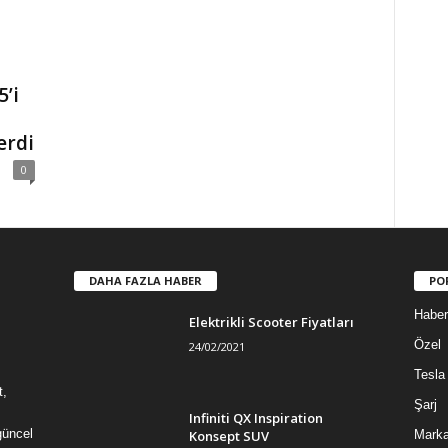
’i
erdi
0
DAHA FAZLA HABER
PO
Haber
Elektrikli Scooter Fiyatları
Özel
24/02/2021
Tesla
t,
Şarj
Infiniti QX Inspiration
güncel
Konsept SUV
Mark