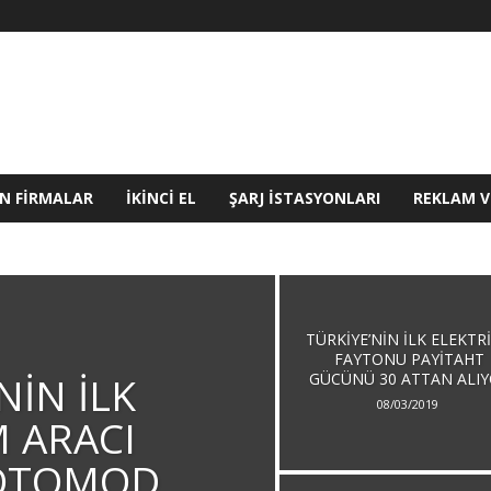
N FIRMALAR
İKINCI EL
ŞARJ İSTASYONLARI
REKLAM V
RIT
HIDROJEN
HIZ
İKINCI EL
MARKA
OTER
YERLI
TÜRKIYE’NIN İLK ELEKTRI
FAYTONU PAYITAHT
NIN İLK
GÜCÜNÜ 30 ATTAN ALI
08/03/2019
 ARACI
OTOMOD