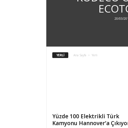
ECOT
k
20/03/20
t
r
i
YERLI
Ana Sayfa
Yerli
k
l
i
A
r
Yüzde 100 Elektrikli Türk
Kamyonu Hannover’a Çıkıyo
a