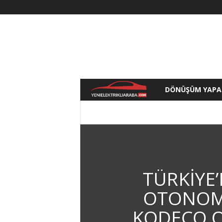
DÖNÜŞÜM YAPA
Y
e
AKSESUAR
BISIKLET
HABER
HIB
MOTORSIKLET
ÖZEL
ŞARJ
SCO
n
i
TÜRKIYE’
E
OTONOM
l
KODECO 
e