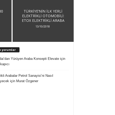
80
TÜRKIYE’NIN İLK YERLI
ELEKTRIKLI OTOMOBILI:
ETOX ELEKTRIKLI ARABA
13/10/2018
n yorumlar
ai’dan Yürüyen Araba Konsepti Elevate
için
 kapıcı
ikli Arabalar Petrol Sanayisi’ni Nasıl
eyecek
için
Murat Özgener