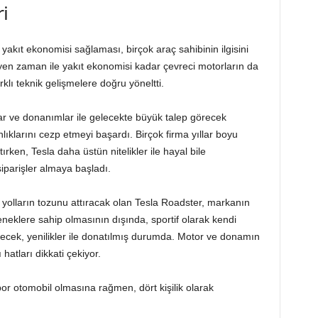
ri
 yakıt ekonomisi sağlaması, birçok araç sahibinin ilgisini
yen zaman ile yakıt ekonomisi kadar çevreci motorların da
farklı teknik gelişmelere doğru yöneltti.
lar ve donanımlar ile gelecekte büyük talep görecek
nlıklarını cezp etmeyi başardı. Birçok firma yıllar boyu
tırken, Tesla daha üstün nitelikler ile hayal bile
iparişler almaya başladı.
e yolların tozunu attıracak olan Tesla Roadster, markanın
teneklere sahip olmasının dışında, sportif olarak kendi
decek, yenilikler ile donatılmış durumda. Motor ve donamın
hatları dikkati çekiyor.
por otomobil olmasına rağmen, dört kişilik olarak