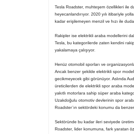
Tesla Roadster, muhteşem özellikleri ile d
b
heyecanlandırıyor. 2020 yılı itibariyle yoll
kadar erişilemeyen menzil ve hızı ile duda
a
Rakipler ise elektrikli araba modellerini
Tesla, bu kategorilerde zaten kendini rak
yakalamaya çalışıyor.
Henüz otomobil sporları ve organizasyonları
Ancak benzer şekilde elektrikli spor model
gecikmeyecek gibi görünüyor. Aslında Au
üreticilerden de elektrikli spor araba mo
yakıtlı motorlara sahip süper araba katego
Uzakdoğulu otomotiv devlerinin spor arabala
Roadster’ın sektördeki konumu da benzer 
Sektöründe bu kadar ileri seviyede üretime
Roadster, lider konumuna, fark yaratan öze