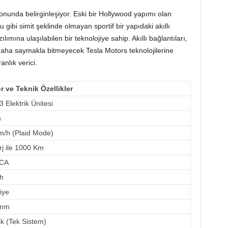
iyonunda belirginleşiyor. Eski bir Hollywood yapımı olan
 gibi simit şeklinde olmayan sportif bir yapıdaki akıllı
mına ulaşılabilen bir teknolojiye sahip. Akıllı bağlantıları,
 daha saymakla bitmeyecek Tesla Motors teknolojilerine
anlık verici.
r ve Teknik Özellikler
 Elektrik Ünitesi
s
/h (Plaid Mode)
j ile 1000 Km
NCA
h
iye
 nm
k (Tek Sistem)