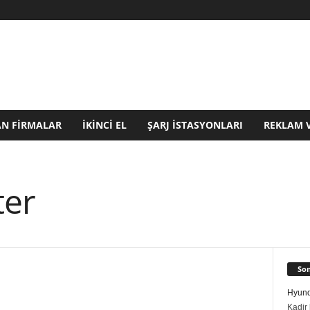
N FIRMALAR
İKINCI EL
ŞARJ İSTASYONLARI
REKLAM 
ter
Son
Hyund
Kadir 