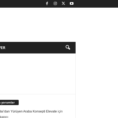
VER
 yorumlar
ai’dan Yürüyen Araba Konsepti Elevate
için
kapıcı