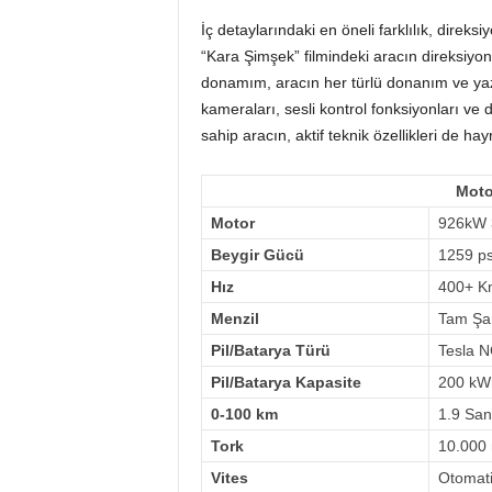
İç detaylarındaki en öneli farklılık, direks
“Kara Şimşek” filmindeki aracın direksiyonu
donamım, aracın her türlü donanım ve yazılı
kameraları, sesli kontrol fonksiyonları ve
sahip aracın, aktif teknik özellikleri de hayr
Moto
Motor
926kW 3
Beygir Gücü
1259 p
Hız
400+ Km
Menzil
Tam Şar
Pil/Batarya Türü
Tesla 
Pil/Batarya Kapasite
200 kW
0-100 km
1.9 San
Tork
10.000
Vites
Otomati