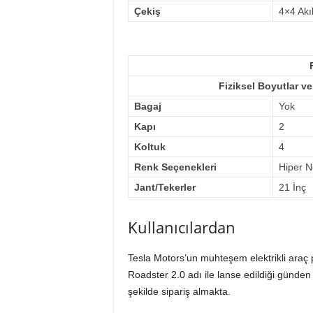
Çekiş
4×4 Akı
Fiziksel Boyutlar v
Bagaj
Yok
Kapı
2
Koltuk
4
Renk Seçenekleri
Hiper N
Jant/Tekerler
21 İnç
Kullanıcılardan
Tesla Motors’un muhteşem elektrikli araç pr
Roadster 2.0 adı ile lanse edildiği günden 
şekilde sipariş almakta.