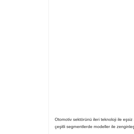
k
t
r
i
k
l
i
A
r
Otomotiv sektörünü ileri teknoloji ile eşsiz
çeşitli segmentlerde modeller ile zenginleş
a