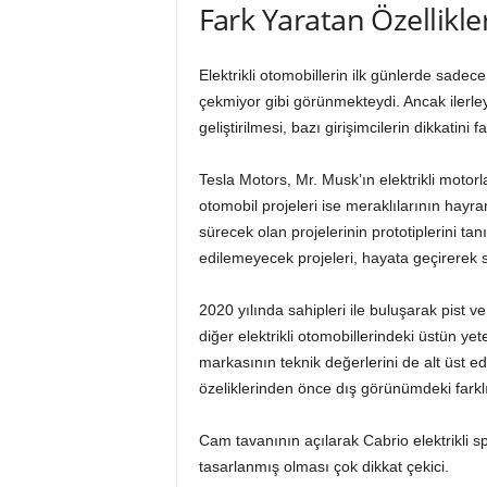
Fark Yaratan Özellikle
Elektrikli otomobillerin ilk günlerde sadece
çekmiyor gibi görünmekteydi. Ancak ilerle
geliştirilmesi, bazı girişimcilerin dikkatini 
Tesla Motors, Mr. Musk’ın elektrikli motor
otomobil projeleri ise meraklılarının hayra
sürecek olan projelerinin prototiplerini tanı
edilemeyecek projeleri, hayata geçirerek s
2020 yılında sahipleri ile buluşarak pist v
diğer elektrikli otomobillerindeki üstün ye
markasının teknik değerlerini de alt üst e
özeliklerinden önce dış görünümdeki farklı 
Cam tavanının açılarak Cabrio elektrikli s
tasarlanmış olması çok dikkat çekici.