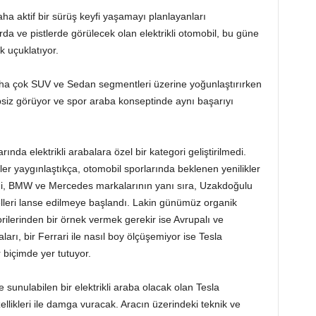
aha aktif bir sürüş keyfi yaşamayı planlayanları
arda ve pistlerde görülecek olan elektrikli otomobil, bu güne
k uçuklatıyor.
 daha çok SUV ve Sedan segmentleri üzerine yoğunlaştırırken
ipsiz görüyor ve spor araba konseptinde aynı başarıyı
nda elektrikli arabalara özel bir kategori geliştirilmedi.
ler yaygınlaştıkça, otomobil sporlarında beklenen yenilikler
di, BMW ve Mercedes markalarının yanı sıra, Uzakdoğulu
delleri lanse edilmeye başlandı. Lakin günümüz organik
rilerinden bir örnek vermek gerekir ise Avrupalı ve
rı, bir Ferrari ile nasıl boy ölçüşemiyor ise Tesla
biçimde yer tutuyor.
 sunulabilen bir elektrikli araba olacak olan Tesla
llikleri ile damga vuracak. Aracın üzerindeki teknik ve