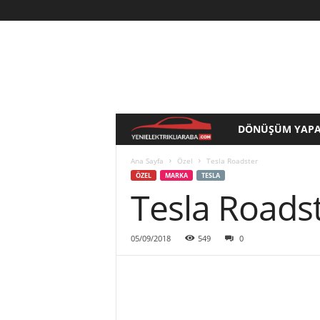
DÖNÜŞÜM YAPA
Y
e
Ana Sayfa
Özel
Tesla Roadster
ÖZEL
MARKA
TESLA
Tesla Roads
n
i
05/09/2018
549
0
E
l
e