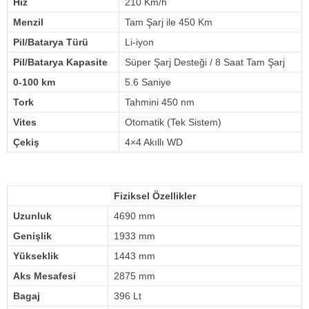
Hız
210 Km/h
Menzil
Tam Şarj ile 450 Km
Pil/Batarya Türü
Li-iyon
Pil/Batarya Kapasite
Süper Şarj Desteği / 8 Saat Tam Şarj
0-100 km
5.6 Saniye
Tork
Tahmini 450 nm
Vites
Otomatik (Tek Sistem)
Çekiş
4×4 Akıllı WD
Fiziksel Özellikler
Uzunluk
4690 mm
Genişlik
1933 mm
Yükseklik
1443 mm
Aks Mesafesi
2875 mm
Bagaj
396 Lt