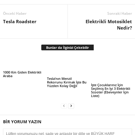
Önceki Haber
Sonraki Haber
Tesla Roadster
Elektrikli Motosiklet
Nedir?
Bunlar da İlginizi Çekebilir
1000 Km Giden Elektrikli
Araba
Tesla’nın Menzil
Rekorunu Kırmak İşte Bu
İşte Çocuklarınız İçin
Yüzden Kolay Değil
Seçilmiş En İyi 3 Elektrikli
Scooter (Ebeveynler İçin
Liste)
BİR YORUM YAZIN