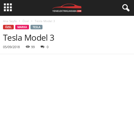
Ana Sayfa
Özel
Tesla Model 3
ÖZEL
MARKA
TESLA
Tesla Model 3
05/09/2018
99
0