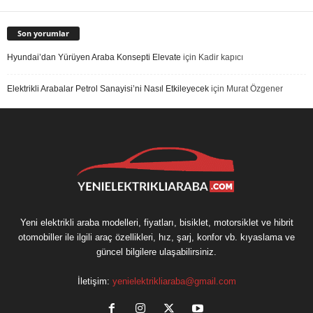
Son yorumlar
Hyundai’dan Yürüyen Araba Konsepti Elevate
için
Kadir kapıcı
Elektrikli Arabalar Petrol Sanayisi’ni Nasıl Etkileyecek
için
Murat Özgener
Yeni elektrikli araba modelleri, fiyatları, bisiklet, motorsiklet ve hibrit
otomobiller ile ilgili araç özellikleri, hız, şarj, konfor vb. kıyaslama ve
güncel bilgilere ulaşabilirsiniz.
İletişim:
yenielektrikliaraba@gmail.com