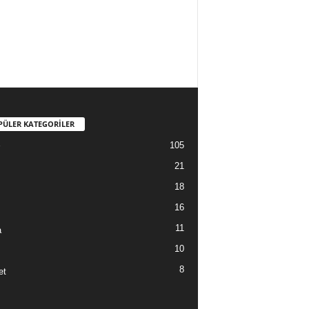
PÜLER KATEGORİLER
105
21
18
16
11
a
10
8
et