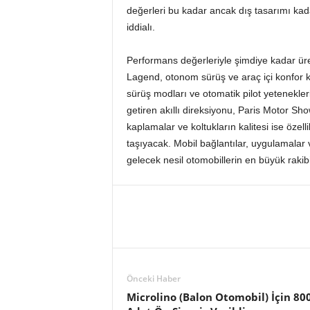
değerleri bu kadar ancak dış tasarımı kad
iddialı.
Performans değerleriyle şimdiye kadar ür
Lagend, otonom sürüş ve araç içi konfor k
sürüş modları ve otomatik pilot yetenekle
getiren akıllı direksiyonu, Paris Motor Sho
kaplamalar ve koltukların kalitesi ise özell
taşıyacak. Mobil bağlantılar, uygulamalar v
gelecek nesil otomobillerin en büyük rakibi
Önceki Haber
Microlino (Balon Otomobil) İçin 80