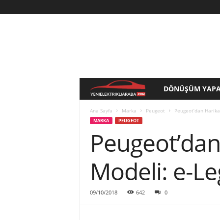
DÖNÜŞÜM YAPA
Y
e
Ana Sayfa
Marka
Peugeot
Peugeot’dan Harika 
MARKA
PEUGEOT
Peugeot’dan 
n
i
Modeli: e-L
E
09/10/2018
642
0
l
e