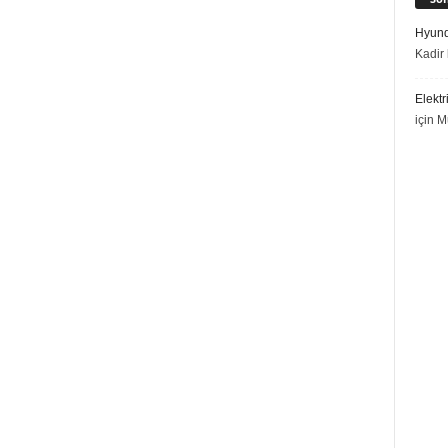
Hyund
Kadir 
Elektr
için
M