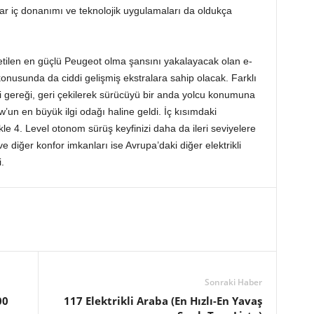
ar iç donanımı ve teknolojik uygulamaları da oldukça
etilen en güçlü Peugeot olma şansını yakalayacak olan e-
onusunda da ciddi gelişmiş ekstralara sahip olacak. Farklı
ri gereği, geri çekilerek sürücüyü bir anda yolcu konumuna
w’un en büyük ilgi odağı haline geldi. İç kısımdaki
ikle 4. Level otonom sürüş keyfinizi daha da ileri seviyelere
e diğer konfor imkanları ise Avrupa’daki diğer elektrikli
.
Sonraki Haber
00
117 Elektrikli Araba (En Hızlı-En Yavaş