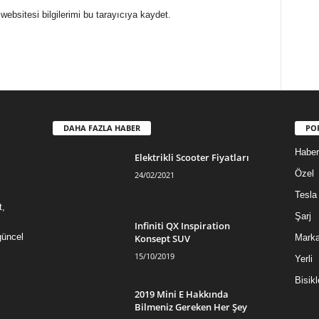
websitesi bilgilerimi bu tarayıcıya kaydet.
DAHA FAZLA HABER
PO
Haber
Elektrikli Scooter Fiyatları
Özel
24/02/2021
Tesla
t,
Şarj
Infiniti QX Inspiration
güncel
Konsept SUV
Mark
15/10/2019
Yerli
Bisikl
2019 Mini E Hakkında
Bilmeniz Gereken Her Şey