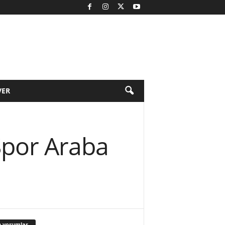
VER
 Spor Araba
 yorumlar