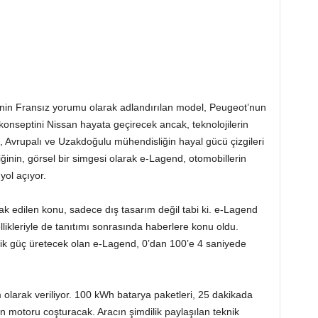
inin Fransız yorumu olarak adlandırılan model, Peugeot’nun
konseptini Nissan hayata geçirecek ancak, teknolojilerin
, Avrupalı ve Uzakdoğulu mühendisliğin hayal gücü çizgileri
diğinin, görsel bir simgesi olarak e-Lagend, otomobillerin
yol açıyor.
ak edilen konu, sadece dış tasarım değil tabi ki. e-Lagend
likleriyle de tanıtımı sonrasında haberlere konu oldu.
lik güç üretecek olan e-Lagend, 0’dan 100’e 4 saniyede
 olarak veriliyor. 100 kWh batarya paketleri, 25 dakikada
n motoru coşturacak. Aracın şimdilik paylaşılan teknik