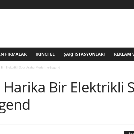
N FIRMALAR
İKINCI EL
ŞARJ İSTASYONLARI
REKLAM 
Bir Elektrikli Spor Araba Modeli: e-Legend
Harika Bir Elektrikli
egend
Son