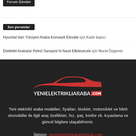
Son yorumlar
Hyundai’dan Yürüyen Araba Konsepti Elevate
için
Kadir kapıcı
Elektrikli Arabalar Petrol Sanayisi’ni Nasıl Etkileyecek
için
Murat Özgener
Yeni elektrikli araba modelleri, fiyatları, bisiklet, motorsiklet ve hibrit
otomobiller ile ilgili araç özellikleri, hız, şarj, konfor vb. kıyaslama ve
güncel bilgilere ulaşabilirsiniz.
İletişim:
yenielektrikliaraba@gmail.com