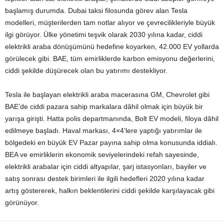
başlamış durumda. Dubai taksi filosunda görev alan Tesla
modelleri, müşterilerden tam notlar alıyor ve çevrecilikleriyle büyük
ilgi görüyor. Ülke yönetimi teşvik olarak 2030 yılına kadar, ciddi
elektrikli araba dönüşümünü hedefine koyarken, 42.000 EV yollarda
görülecek gibi. BAE, tüm emirliklerde karbon emisyonu değerlerini,
ciddi şekilde düşürecek olan bu yatırımı destekliyor.
Tesla ile başlayan elektrikli araba macerasına GM, Chevrolet gibi
BAE’de ciddi pazara sahip markalara dâhil olmak için büyük bir
yarışa girişti. Hatta polis departmanında, Bolt EV modeli, filoya dâhil
edilmeye başladı. Haval markası, 4×4’lere yaptığı yatırımlar ile
bölgedeki en büyük EV Pazar payına sahip olma konusunda iddialı.
BEA ve emirliklerin ekonomik seviyelerindeki refah sayesinde,
elektrikli arabalar için ciddi altyapılar, şarj istasyonları, bayiler ve
satış sonrası destek birimleri ile ilgili hedefleri 2020 yılına kadar
artış göstererek, halkın beklentilerini ciddi şekilde karşılayacak gibi
görünüyor.