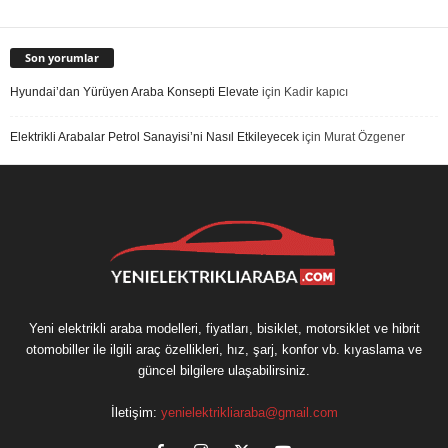
Son yorumlar
Hyundai’dan Yürüyen Araba Konsepti Elevate
için
Kadir kapıcı
Elektrikli Arabalar Petrol Sanayisi’ni Nasıl Etkileyecek
için
Murat Özgener
Yeni elektrikli araba modelleri, fiyatları, bisiklet, motorsiklet ve hibrit
otomobiller ile ilgili araç özellikleri, hız, şarj, konfor vb. kıyaslama ve
güncel bilgilere ulaşabilirsiniz.
İletişim:
yenielektrikliaraba@gmail.com