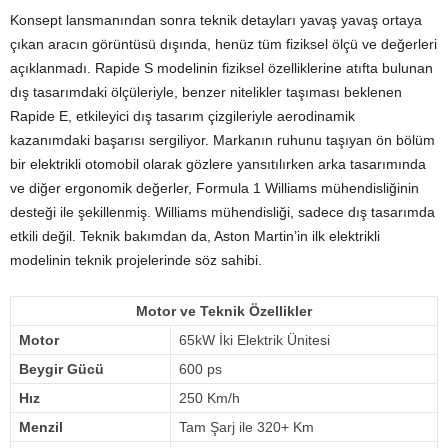
Konsept lansmanından sonra teknik detayları yavaş yavaş ortaya
çıkan aracın görüntüsü dışında, henüz tüm fiziksel ölçü ve değerleri
açıklanmadı. Rapide S modelinin fiziksel özelliklerine atıfta bulunan
dış tasarımdaki ölçüleriyle, benzer nitelikler taşıması beklenen
Rapide E, etkileyici dış tasarım çizgileriyle aerodinamik
kazanımdaki başarısı sergiliyor. Markanın ruhunu taşıyan ön bölüm
bir elektrikli otomobil olarak gözlere yansıtılırken arka tasarımında
ve diğer ergonomik değerler, Formula 1 Williams mühendisliğinin
desteği ile şekillenmiş. Williams mühendisliği, sadece dış tasarımda
etkili değil. Teknik bakımdan da, Aston Martin’in ilk elektrikli
modelinin teknik projelerinde söz sahibi.
Motor ve Teknik Özellikler
Motor
65kW İki Elektrik Ünitesi
Beygir Gücü
600 ps
Hız
250 Km/h
Menzil
Tam Şarj ile 320+ Km