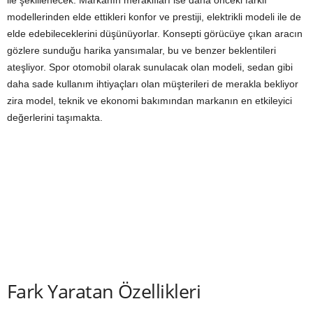
ile şekillenecek. Markanın meraklıları ise daha önceki farklı
modellerinden elde ettikleri konfor ve prestiji, elektrikli modeli ile de
elde edebileceklerini düşünüyorlar. Konsepti görücüye çıkan aracın
gözlere sunduğu harika yansımalar, bu ve benzer beklentileri
ateşliyor. Spor otomobil olarak sunulacak olan modeli, sedan gibi
daha sade kullanım ihtiyaçları olan müşterileri de merakla bekliyor
zira model, teknik ve ekonomi bakımından markanın en etkileyici
değerlerini taşımakta.
Fark Yaratan Özellikleri