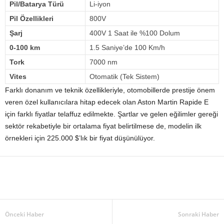
Pil/Batarya Türü
Li-iyon
Pil Özellikleri
800V
Şarj
400V 1 Saat ile %100 Dolum
0-100 km
1.5 Saniye’de 100 Km/h
Tork
7000 nm
Vites
Otomatik (Tek Sistem)
Farklı donanım ve teknik özellikleriyle, otomobillerde prestije önem
veren özel kullanıcılara hitap edecek olan Aston Martin Rapide E
için farklı fiyatlar telaffuz edilmekte. Şartlar ve gelen eğilimler gereği
sektör rekabetiyle bir ortalama fiyat belirtilmese de, modelin ilk
örnekleri için 225.000 $’lık bir fiyat düşünülüyor.
Önceki Haber
Sonraki Haber