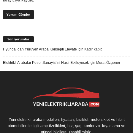
tarayıcıya kaydet.
Son yorumlar
Hyundai’dan Yürüyen Araba Konsepti Elevate
için
Kadir kapıcı
Elektrikli Arabalar Petrol Sanayisi’ni Nasıl Etkileyecek
için
Murat Özgener
Yeni elektrikli araba modelleri, fiyatları, bisiklet, motorsiklet ve hibrit
otomobiller ile ilgili araç özellikleri, hız, şarj, konfor vb. kıyaslama ve
güncel bilgilere ulaşabilirsiniz.