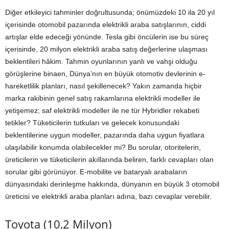
Diğer etkileyici tahminler doğrultusunda; önümüzdeki 10 ila 20 yıl
içerisinde otomobil pazarında elektrikli araba satışlarının, ciddi
artışlar elde edeceği yönünde. Tesla gibi öncülerin ise bu süreç
içerisinde, 20 milyon elektrikli araba satış değerlerine ulaşması
beklentileri hâkim. Tahmin oyunlarının yanlı ve vahşi olduğu
görüşlerine binaen, Dünya’nın en büyük otomotiv devlerinin e-
hareketlilik planları, nasıl şekillenecek? Yakın zamanda hiçbir
marka rakibinin genel satış rakamlarına elektrikli modeller ile
yetişemez; saf elektrikli modeller ile ne tür Hybridler rekabeti
tetikler? Tüketicilerin tutkuları ve gelecek konusundaki
beklentilerine uygun modeller, pazarında daha uygun fiyatlara
ulaşılabilir konumda olabilecekler mi? Bu sorular, otoritelerin,
üreticilerin ve tüketicilerin akıllarında beliren, farklı cevapları olan
sorular gibi görünüyor. E-mobilite ve bataryalı arabaların
dünyasındaki derinleşme hakkında, dünyanın en büyük 3 otomobil
üreticisi ve elektrikli araba planları adına, bazı cevaplar verebilir.
Toyota (10,2 Milyon)