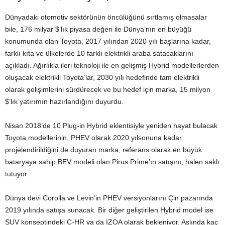
Dünyadaki otomotiv sektörünün öncülüğünü sırtlamış olmasalar
bile, 176 milyar $’lık piyasa değeri ile Dünya’nın en büyüğü
konumunda olan Toyota, 2017 yılından 2020 yılı başlarına kadar,
farklı kıta ve ülkelerde 10 farklı elektrikli araba satacaklarını
açıkladı. Ağırlıkla ileri teknoloji ile en gelişmiş Hybrid modellerlerden
oluşacak elektrikli Toyota’lar, 2030 yılı hedefinde tam elektrikli
olarak gelişimlerini sürdürecek ve bu hedef için marka, 15 milyon
$’lık yatırımın hazırlandığını duyurdu.
Nisan 2018’de 10 Plug-in Hybrid eklentisiyle yeniden hayat bulacak
Toyota modellerinin, PHEV olarak 2020 yılsonuna kadar
projelendirildiğini de duyuran marka, referans olarak en büyük
bataryaya sahip BEV modeli olan Pirus Prime’ın satışını, halen saklı
tutuyor.
Dünya devi Corolla ve Levin’in PHEV versiyonlarını Çin pazarında
2019 yılında satışa sunacak. Bir diğer geliştirilen Hybrid model ise
SUV konseptindeki C-HR ya da IZOA olarak bekleniyor. Aslında kaç