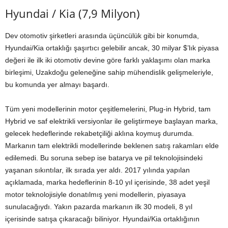
Hyundai / Kia (7,9 Milyon)
Dev otomotiv şirketleri arasında üçüncülük gibi bir konumda,
Hyundai/Kia ortaklığı şaşırtıcı gelebilir ancak, 30 milyar $’lık piyasa
değeri ile ilk iki otomotiv devine göre farklı yaklaşımı olan marka
birleşimi, Uzakdoğu geleneğine sahip mühendislik gelişmeleriyle,
bu komunda yer almayı başardı.
Tüm yeni modellerinin motor çeşitlemelerini, Plug-in Hybrid, tam
Hybrid ve saf elektrikli versiyonlar ile geliştirmeye başlayan marka,
gelecek hedeflerinde rekabetçiliği aklına koymuş durumda.
Markanın tam elektrikli modellerinde beklenen satış rakamları elde
edilemedi. Bu soruna sebep ise batarya ve pil teknolojisindeki
yaşanan sıkıntılar, ilk sırada yer aldı. 2017 yılında yapılan
açıklamada, marka hedeflerinin 8-10 yıl içerisinde, 38 adet yeşil
motor teknolojisiyle donatılmış yeni modellerin, piyasaya
sunulacağıydı. Yakın pazarda markanın ilk 30 modeli, 8 yıl
içerisinde satışa çıkaracağı biliniyor. Hyundai/Kia ortaklığının