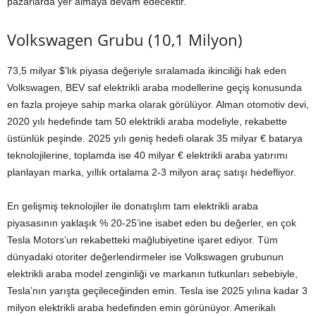
pazarlarda yer almaya devam edecektir.
Volkswagen Grubu (10,1 Milyon)
73,5 milyar $’lık piyasa değeriyle sıralamada ikinciliği hak eden
Volkswagen, BEV saf elektrikli araba modellerine geçiş konusunda
en fazla projeye sahip marka olarak görülüyor. Alman otomotiv devi,
2020 yılı hedefinde tam 50 elektrikli araba modeliyle, rekabette
üstünlük peşinde. 2025 yılı geniş hedefi olarak 35 milyar € batarya
teknolojilerine, toplamda ise 40 milyar € elektrikli araba yatırımı
planlayan marka, yıllık ortalama 2-3 milyon araç satışı hedefliyor.
En gelişmiş teknolojiler ile donatışlım tam elektrikli araba
piyasasının yaklaşık % 20-25’ine isabet eden bu değerler, en çok
Tesla Motors’un rekabetteki mağlubiyetine işaret ediyor. Tüm
dünyadaki otoriter değerlendirmeler ise Volkswagen grubunun
elektrikli araba model zenginliği ve markanın tutkunları sebebiyle,
Tesla’nın yarışta geçileceğinden emin. Tesla ise 2025 yılına kadar 3
milyon elektrikli araba hedefinden emin görünüyor. Amerikalı