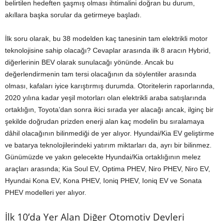
belirtilen hedeften şaşmış olması ihtimalini doğran bu durum,
akıllara başka sorular da getirmeye başladı.
İlk soru olarak, bu 38 modelden kaç tanesinin tam elektrikli motor
teknolojisine sahip olacağı? Cevaplar arasında ilk 8 aracın Hybrid,
diğerlerinin BEV olarak sunulacağı yönünde. Ancak bu
değerlendirmenin tam tersi olacağının da söylentiler arasında
olması, kafaları iyice karıştırmış durumda. Otoritelerin raporlarında,
2020 yılına kadar yeşil motorları olan elektrikli araba satışlarında
ortaklığın, Toyota’dan sonra ikici sırada yer alacağı ancak, ilginç bir
şekilde doğrudan prizden enerji alan kaç modelin bu sıralamaya
dâhil olacağının bilinmediği de yer alıyor. Hyundai/Kia EV geliştirme
ve batarya teknolojilerindeki yatırım miktarları da, ayrı bir bilinmez.
Günümüzde ve yakın gelecekte Hyundai/Kia ortaklığının melez
araçları arasında; Kia Soul EV, Optima PHEV, Niro PHEV, Niro EV,
Hyundai Kona EV, Kona PHEV, Ioniq PHEV, Ioniq EV ve Sonata
PHEV modelleri yer alıyor.
İlk 10’da Yer Alan Diğer Otomotiv Devleri