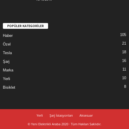
POPÜLER KATEGORİLER
105
Haber
21
Özel
18
Tesla
16
Şarj
11
Marka
10
Yerli
8
Bisiklet
Yerli
Şarj İstasyonları
Aksesuar
© Yeni Elektrikli Araba 2020 · Tüm Hakları Saklıdır.