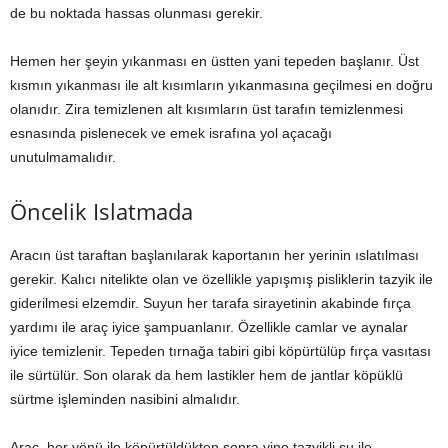
de bu noktada hassas olunması gerekir.
Hemen her şeyin yıkanması en üstten yani tepeden başlanır. Üst
kısmın yıkanması ile alt kısımların yıkanmasına geçilmesi en doğru
olanıdır. Zira temizlenen alt kısımların üst tarafın temizlenmesi
esnasında pislenecek ve emek israfına yol açacağı
unutulmamalıdır.
Öncelik Islatmada
Aracın üst taraftan başlanılarak kaportanın her yerinin ıslatılması
gerekir. Kalıcı nitelikte olan ve özellikle yapışmış pisliklerin tazyik ile
giderilmesi elzemdir. Suyun her tarafa sirayetinin akabinde fırça
yardımı ile araç iyice şampuanlanır. Özellikle camlar ve aynalar
iyice temizlenir. Tepeden tırnağa tabiri gibi köpürtülüp fırça vasıtası
ile sürtülür. Son olarak da hem lastikler hem de jantlar köpüklü
sürtme işleminden nasibini almalıdır.
Araç, her yönü ile köpürtüldükten sonra yine tazyikli su ile