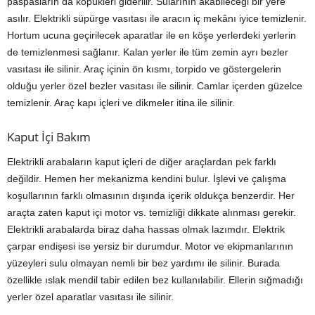
paspasların da köpükleri giderilir. Sularının akabileceği bir yere
asılır. Elektrikli süpürge vasıtası ile aracın iç mekânı iyice temizlenir.
Hortum ucuna geçirilecek aparatlar ile en köşe yerlerdeki yerlerin
de temizlenmesi sağlanır. Kalan yerler ile tüm zemin ayrı bezler
vasıtası ile silinir. Araç içinin ön kısmı, torpido ve göstergelerin
olduğu yerler özel bezler vasıtası ile silinir. Camlar içerden güzelce
temizlenir. Araç kapı içleri ve dikmeler itina ile silinir.
Kaput İçi Bakım
Elektrikli arabaların kaput içleri de diğer araçlardan pek farklı
değildir. Hemen her mekanizma kendini bulur. İşlevi ve çalışma
koşullarının farklı olmasının dışında içerik oldukça benzerdir. Her
araçta zaten kaput içi motor vs. temizliği dikkate alınması gerekir.
Elektrikli arabalarda biraz daha hassas olmak lazımdır. Elektrik
çarpar endişesi ise yersiz bir durumdur. Motor ve ekipmanlarının
yüzeyleri sulu olmayan nemli bir bez yardımı ile silinir. Burada
özellikle ıslak mendil tabir edilen bez kullanılabilir. Ellerin sığmadığı
yerler özel aparatlar vasıtası ile silinir.