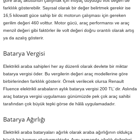
göre araç aküsünün çalışmak için ihtiyaç duyduğu volt değeri de
farklılık gösterebilir. Sayısal olarak bir değer belirtmek gerekir ise
16,5 kilowatt güce sahip bir dc motorun çalışması için gereken
gerilim değeri 460 volttur. Motor gücü, araç performansı ve araç
menzil değeri gibi faktörler ile volt değeri doğru orantılı olarak artış
ya da azalış gösterir.
Batarya Vergisi
Elektrikli araba sahipleri her ay düzenli olarak devlete bir miktar
batarya vergisi öder. Bu vergilerin değeri araç modellerine göre
birbirlerinden farklılık gösterir. Örnek verilecek olursa Renault
Fluence elektrikli arabaların aylık batarya vergisi 200 TL’ dir. Aslında
araç batarya vergisi uygulaması günümüzde pek çok araç sahibi
tarafından çok büyük tepki görse de hâlâ uygulamadadır.
Batarya Ağırlığı
Elektrikli araba bataryaları ağırlık olarak araba ağırlığının oldukça
büyük bir kısmını oluşturmaktadır. Aynı zamanda ağırlık değerleri