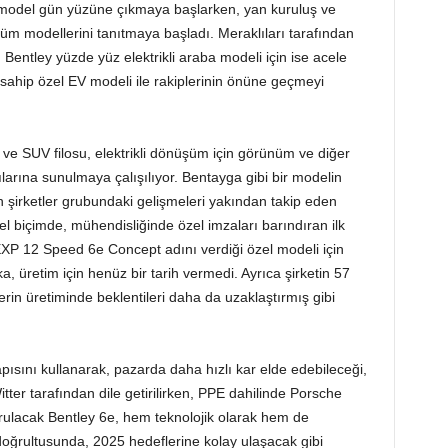
li model gün yüzüne çıkmaya başlarken, yan kuruluş ve
üm modellerini tanıtmaya başladı. Meraklıları tarafından
 Bentley yüzde yüz elektrikli araba modeli için ise acele
ahip özel EV modeli ile rakiplerinin önüne geçmeyi
 ve SUV filosu, elektrikli dönüşüm için görünüm ve diğer
larına sunulmaya çalışılıyor. Bentayga gibi bir modelin
n şirketler grubundaki gelişmeleri yakından takip eden
l biçimde, mühendisliğinde özel imzaları barındıran ilk
. EXP 12 Speed 6e Concept adını verdiği özel modeli için
 üretim için henüz bir tarih vermedi. Ayrıca şirketin 57
erin üretiminde beklentileri daha da uzaklaştırmış gibi
apısını kullanarak, pazarda daha hızlı kar elde edebileceği,
er tarafından dile getirilirken, PPE dahilinde Porsche
rulacak Bentley 6e, hem teknolojik olarak hem de
i doğrultusunda, 2025 hedeflerine kolay ulaşacak gibi