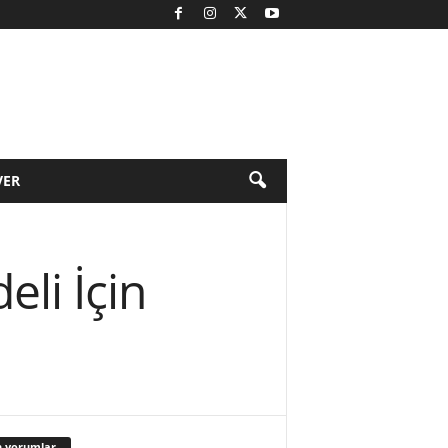
VER
li İçin
 yorumlar