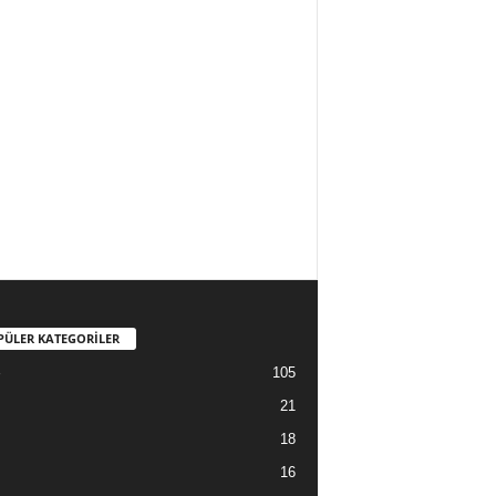
PÜLER KATEGORİLER
105
21
18
16