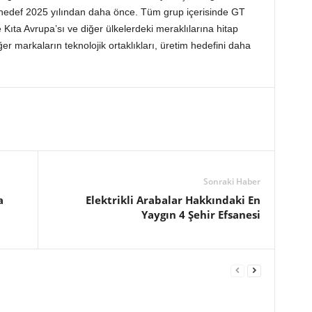
in hedef 2025 yılından daha önce. Tüm grup içerisinde GT
le Kıta Avrupa’sı ve diğer ülkelerdeki meraklılarına hitap
r markaların teknolojik ortaklıkları, üretim hedefini daha
Sonraki Haber
a
Elektrikli Arabalar Hakkındaki En
Yaygın 4 Şehir Efsanesi