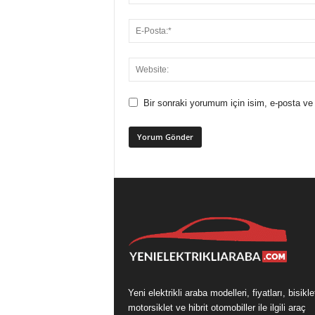
Bir sonraki yorumum için isim, e-posta ve 
Yeni elektrikli araba modelleri, fiyatları, bisikle
motorsiklet ve hibrit otomobiller ile ilgili araç