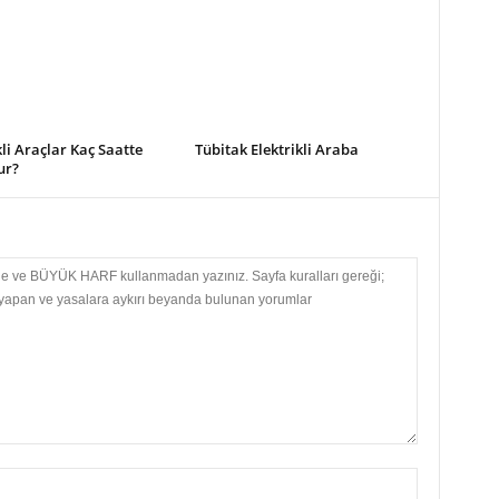
kli Araçlar Kaç Saatte
Tübitak Elektrikli Araba
ur?