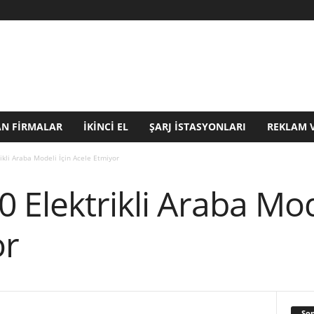
N FIRMALAR
İKINCI EL
ŞARJ İSTASYONLARI
REKLAM 
ikli Araba Modeli İçin Acele Etmiyor
 Elektrikli Araba Mode
or
Son