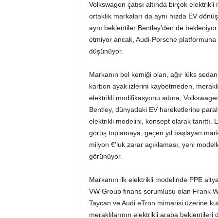
Volkswagen çatısı altında birçok elektrik
b
ortaklık markaları da aynı hızda EV dönüş
aynı beklentiler Bentley’den de bekleniyor.
a
etmiyor ancak, Audi-Porsche platformuna s
düşünüyor.
Markanın bel kemiği olan, ağır lüks sedan
karbon ayak izlerini kaybetmeden, meraklı
elektrikli modifikasyonu adına, Volkswage
Bentley, dünyadaki EV hareketlerine parale
elektrikli modelini, konsept olarak tanıttı
görüş toplamaya, geçen yıl başlayan marka,
milyon €’luk zarar açıklaması, yeni modell
görünüyor.
Markanın ilk elektrikli modelinde PPE alty
VW Group finans sorumlusu olan Frank Witt
Taycan ve Audi eTron mimarisi üzerine ku
meraklılarının elektrikli araba beklentiler