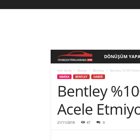
DÖNÜŞÜM YAPA
Y
e
Ana Sayfa
Marka
Bentley
Bentley %100 Elektr
MARKA
BENTLEY
HABER
Bentley %100
n
i
Acele Etmiy
E
21/11/2018
47
0
l
e