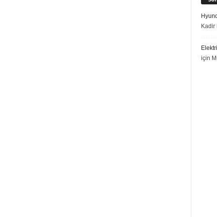
Hyund
Kadir 
Elektr
için
M