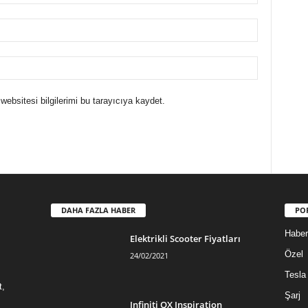
websitesi bilgilerimi bu tarayıcıya kaydet.
DAHA FAZLA HABER
PO
Haber
Elektrikli Scooter Fiyatları
Özel
24/02/2021
Tesla
t,
Şarj
Infiniti QX Inspiration