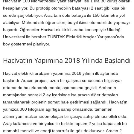
Hacivat’ın 100 kilometredeki yakıt sarfiyatı ise 1 lira 30 kuruş olarak
hesaplanıyor. Bu prototip otomobilin bataryası 2 saat gibi kısa bir
sürede şarj olabiliyor. Araç tam dolu batarya ile 150 kilometre yol
alabiliyor. Mühendislik öğrencileri, bu yıl ikinci otomobili de yapmayı
başardı. Öğrenciler Hacivat elektrikli araba konseptiyle Uludağ
Üniversitesi ile beraber TÜBİTAK Elektrikli Araçlar Yarışması’nda
boy göstermeyi planlıyor.
Hacivat’ın Yapımına 2018 Yılında Başlandı
Hacivat elektrikli arabanın yapımına 2018 yılının ilk aylarında
başlandı. Aracın projesi, uzun bir çalışma sonucunda bilgisayar
ortamında hazırlanarak montaj aşamasına geçildi. Arabanın
montajından sonraki 2 ay içerisinde ise aracın diğer detayları
tamamlanarak projenin somut hale getirilmesi sağlandı. Hacivat’ın
yalnızca 300 kilogram ağırlığa sahip olmasında, tamamen
alüminyum malzemeden oluşan bir şasiye sahip olması etkili oldu.
Araç kullanıcısı ve bir yolcu ile birlikte toplam 2 yolcu kapasiteli bu
otomobil menzili ve enerji tasarrufu ile göz dolduruyor. Aracın 2