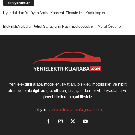
Son yorumlar
Hyundai’dan Yürüyen Araba Konsepti Elevate
için
Kadir kapıcı
Elektrikli Arabalar Petrol Sanayisi’ni Nasıl Etkileyecek
için
Murat Özgener
Yeni elektrikli araba modelleri, fiyatları, bisiklet, motorsiklet ve hibrit
otomobiller ile ilgili araç özellikleri, hız, şarj, konfor vb. kıyaslama ve
güncel bilgilere ulaşabilirsiniz.
İletişim:
yenielektrikliaraba@gmail.com