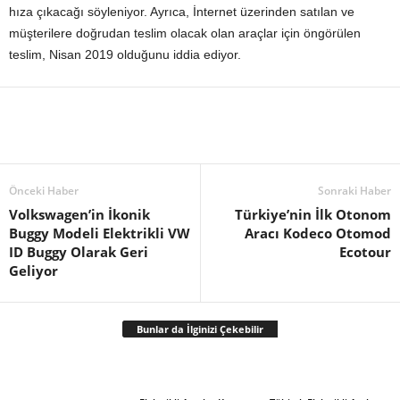
hıza çıkacağı söyleniyor. Ayrıca, İnternet üzerinden satılan ve
müşterilere doğrudan teslim olacak olan araçlar için öngörülen
teslim, Nisan 2019 olduğunu iddia ediyor.
Önceki Haber
Sonraki Haber
Volkswagen’in İkonik
Türkiye’nin İlk Otonom
Buggy Modeli Elektrikli VW
Aracı Kodeco Otomod
ID Buggy Olarak Geri
Ecotour
Geliyor
Bunlar da İlginizi Çekebilir