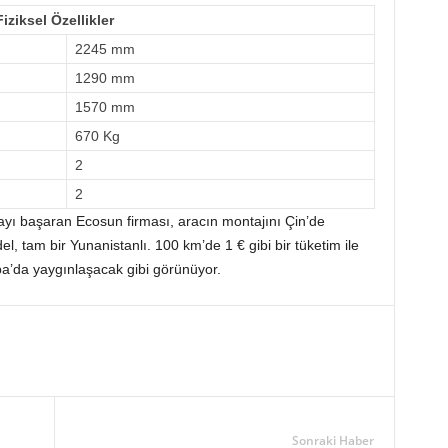
Fiziksel Özellikler
2245 mm
1290 mm
1570 mm
670 Kg
2
2
ayı başaran Ecosun firması, aracın montajını Çin’de
l, tam bir Yunanistanlı. 100 km’de 1 € gibi bir tüketim ile
pa’da yaygınlaşacak gibi görünüyor.
Sonraki Haber